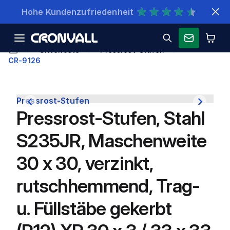
Schnelle Lieferung
Gitterroste
Pressrost-Stufen
CR-9126
Pressrost-Stufen
Pressrost-Stufen, Stahl
S235JR, Maschenweite
30 x 30, verzinkt,
rutschhemmend, Trag-
u. Füllstäbe gekerbt