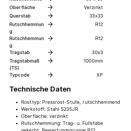
Oberfläche
Verzinkt
Querstab
33x33
Rutschhemmun
R12
g
Rutschhemmun
R12
g
Tragstab
30x3
Tragstabmaß
1000mm
(TS)
Typcode
XP
Technische Daten
Rosttyp: Pressrost-Stufe, rutschhemmend
Werkstoff: Stahl S235JR
Oberfläche: verzinkt
Rutschhemmung: Trag- u. Füllstäbe
gekerbt, Bewertungsgruppe R12