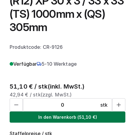
(R12) XP 30 x 3 / 33 x 33
(TS) 1000mm x (QS)
305mm
Produktcode: CR-9126
Verfügbar
5-10 Werktage
51,10
€ /
stk
(inkl. MwSt.)
42,94
€ /
stk
(zzgl. MwSt.)
stk
In den Warenkorb
(
51,10
€)
Staffelpreise
/
stk