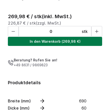
269,98
€ /
stk
(inkl. MwSt.)
226,87
€ /
stk
(zzgl. MwSt.)
stk
In den Warenkorb
(
269,98
€)
Beratung? Rufen Sie an!
+49 8631 / 9869823
Produktdetails
Breite (mm)
690
Dicke (mm)
60