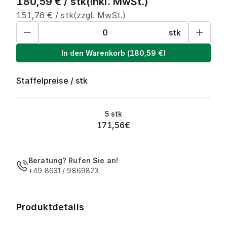
180,59
€ /
stk
(inkl. MwSt.)
151,76
€ /
stk
(zzgl. MwSt.)
stk
In den Warenkorb
(
180,59
€)
Staffelpreise
/
stk
5
stk
171,56
€
Beratung? Rufen Sie an!
+49 8631 / 9869823
Produktdetails