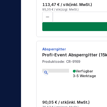
n
g
113,47
€ /
stk
(inkl. MwSt.)
i
95,35
€ /
stk
(zzgl. MwSt.)
k
Absperrgitter
Profi-Event Absperrgitter (1
Produktcode: CR-9169
Verfügbar
3-5 Werktage
90,05
€ /
stk
(inkl. MwSt.)