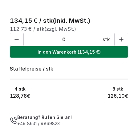
134,15
€ /
stk
(inkl. MwSt.)
112,73
€ /
stk
(zzgl. MwSt.)
stk
In den Warenkorb
(
134,15
€)
Staffelpreise
/
stk
4
stk
8
stk
128,78
€
126,10
€
Beratung? Rufen Sie an!
+49 8631 / 9869823