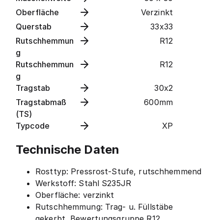
Oberfläche
Verzinkt
Querstab
33x33
Rutschhemmun
R12
g
Rutschhemmun
R12
g
Tragstab
30x2
Tragstabmaß
600mm
(TS)
Typcode
XP
Technische Daten
Rosttyp: Pressrost-Stufe, rutschhemmend
Werkstoff: Stahl S235JR
Oberfläche: verzinkt
Rutschhemmung: Trag- u. Füllstäbe
gekerbt, Bewertungsgruppe R12