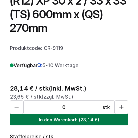
(R12) XP 30 x 2 / 33 x 33
(TS) 600mm x (QS)
270mm
Produktcode: CR-9119
Verfügbar
5-10 Werktage
28,14
€ /
stk
(inkl. MwSt.)
23,65
€ /
stk
(zzgl. MwSt.)
stk
In den Warenkorb
(
28,14
€)
Staffelpreise
/
stk