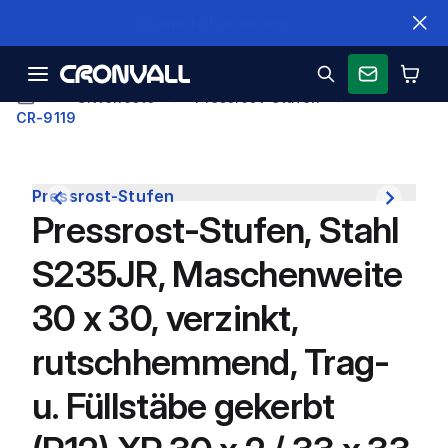
Schnelle Lieferung
Gitterroste
Pressrost-Stufen
CR-9119
Pressrost-Stufen
Pressrost-Stufen, Stahl
S235JR, Maschenweite
30 x 30, verzinkt,
rutschhemmend, Trag-
u. Füllstäbe gekerbt