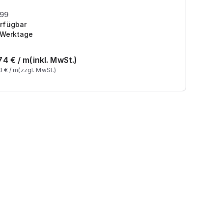
Pr
199
rfügbar
 Werktage
74
€ /
m
(inkl. MwSt.)
3
€ /
m
(zzgl. MwSt.)