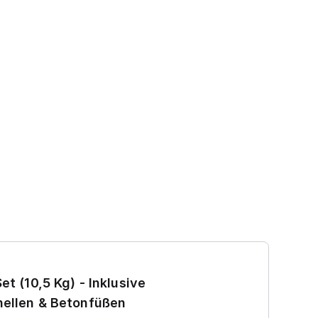
Ga
et (10,5 Kg) - Inklusive
7
ellen & Betonfüßen