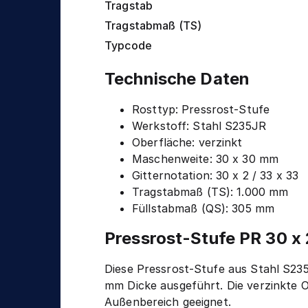
n
Tragstab
g
i
Tragstabmaß (TS)
k
Typcode
Technische Daten
Rosttyp: Pressrost-Stufe
Werkstoff: Stahl S235JR
Oberfläche: verzinkt
Maschenweite: 30 x 30 mm
Gitternotation: 30 x 2 / 33 x 33
Tragstabmaß (TS): 1.000 mm
Füllstabmaß (QS): 305 mm
Pressrost-Stufe PR 30 x 
Diese Pressrost-Stufe aus Stahl S23
mm Dicke ausgeführt. Die verzinkte O
Außenbereich geeignet.