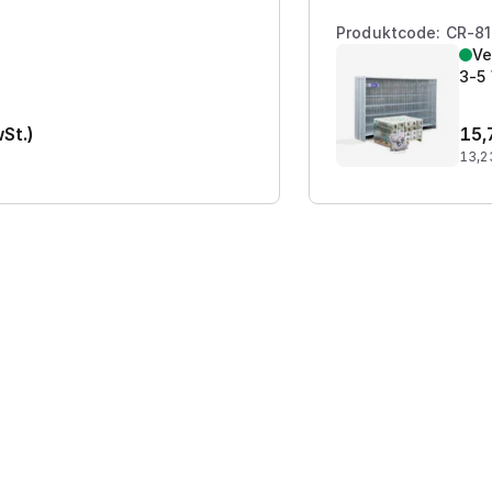
Produktcode: CR-8
Ve
3-5
wSt.)
15,
13,2