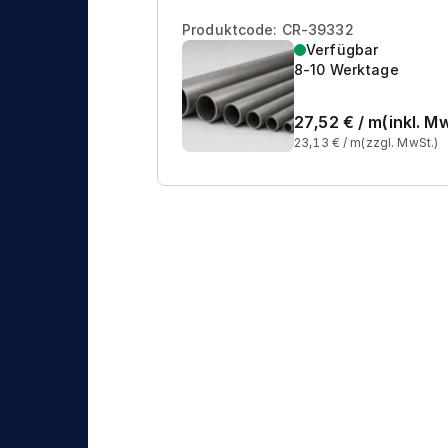
Produktcode: CR-39332
Verfügbar
8-10 Werktage
27,52
€ /
m
(inkl. M
23,13
€ /
m
(zzgl. MwSt.)