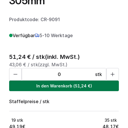
305mm
Produktcode: CR-9091
Verfügbar
5-10 Werktage
51,24
€ /
stk
(inkl. MwSt.)
43,06
€ /
stk
(zzgl. MwSt.)
stk
In den Warenkorb
(
51,24
€)
Staffelpreise
/
stk
19
stk
35
stk
49,19
€
48,17
€