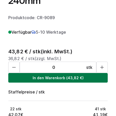
240mm
Produktcode: CR-9089
Verfügbar
5-10 Werktage
43,82
€ /
stk
(inkl. MwSt.)
36,82
€ /
stk
(zzgl. MwSt.)
stk
In den Warenkorb
(
43,82
€)
Staffelpreise
/
stk
22
stk
41
stk
42,07
€
41,19
€