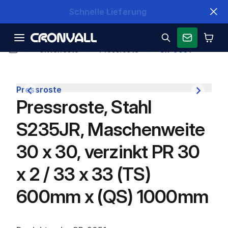
Schnelle Lieferung
Gitterroste
Pressroste
CR-9051
Pressroste
Pressroste, Stahl
S235JR, Maschenweite
30 x 30, verzinkt PR 30
x 2 / 33 x 33 (TS)
600mm x (QS) 1000mm