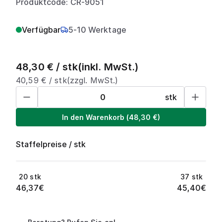
Produktcode: CR-9051
Verfügbar
5-10 Werktage
48,30
€ /
stk
(inkl. MwSt.)
40,59
€ /
stk
(zzgl. MwSt.)
stk
In den Warenkorb
(
48,30
€)
Staffelpreise
/
stk
20
stk
37
stk
46,37
€
45,40
€