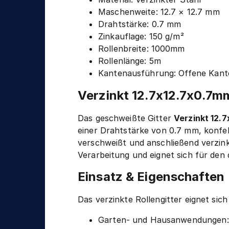
n
g
Maschenweite: 12.7 × 12.7 mm
i
Drahtstärke: 0.7 mm
k
Zinkauflage: 150 g/m²
Rollenbreite: 1000mm
Rollenlänge: 5m
Kantenausführung: Offene Kant
Verzinkt 12.7x12.7x0.7m
Das geschweißte Gitter
Verzinkt 12
einer Drahtstärke von 0.7 mm, konfek
verschweißt und anschließend verzinkt
Verarbeitung und eignet sich für den 
Einsatz & Eigenschaften
Das verzinkte Rollengitter eignet si
Garten- und Hausanwendungen: 