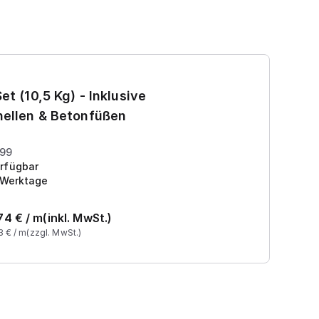
Ga
et (10,5 Kg) - Inklusive
7
ellen & Betonfüßen
Pr
199
rfügbar
 Werktage
74
€ /
m
(inkl. MwSt.)
3
€ /
m
(zzgl. MwSt.)