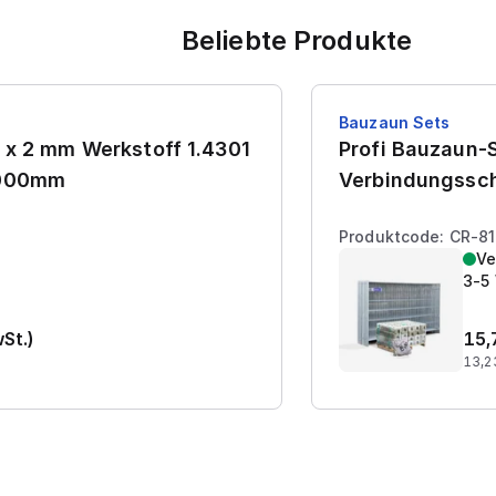
Beliebte Produkte
Bauzaun Sets
 x 2 mm Werkstoff 1.4301
Profi Bauzaun-S
7000mm
Verbindungssch
Produktcode: CR-8
Ve
3-5
wSt.)
15,
13,2