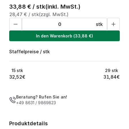
33,88
€ /
stk
(inkl. MwSt.)
28,47
€ /
stk
(zzgl. MwSt.)
stk
In den Warenkorb
(
33,88
€)
Staffelpreise
/
stk
15
stk
29
stk
32,52
€
31,84
€
Beratung? Rufen Sie an!
+49 8631 / 9869823
Produktdetails