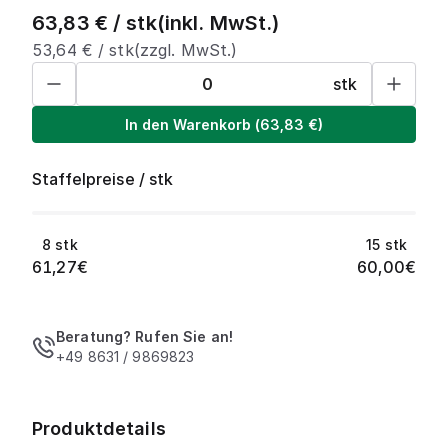
63,83
€ /
stk
(inkl. MwSt.)
53,64
€ /
stk
(zzgl. MwSt.)
stk
In den Warenkorb
(
63,83
€)
Staffelpreise
/
stk
8
stk
15
stk
61,27
€
60,00
€
Beratung? Rufen Sie an!
+49 8631 / 9869823
Produktdetails