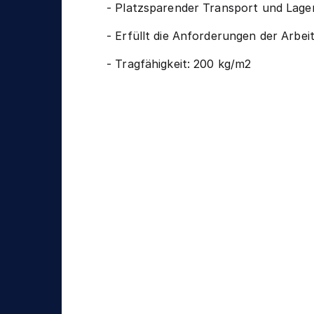
n
- Platzsparender Transport und Lag
g
i
k
- Erfüllt die Anforderungen der Arb
- Tragfähigkeit: 200 kg/m2