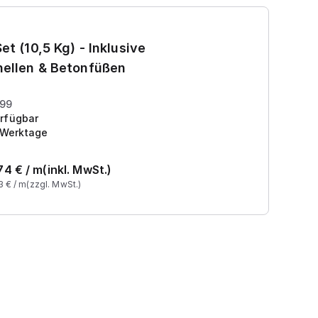
Ga
et (10,5 Kg) - Inklusive
7
ellen & Betonfüßen
Pr
199
rfügbar
 Werktage
74
€ /
m
(inkl. MwSt.)
3
€ /
m
(zzgl. MwSt.)