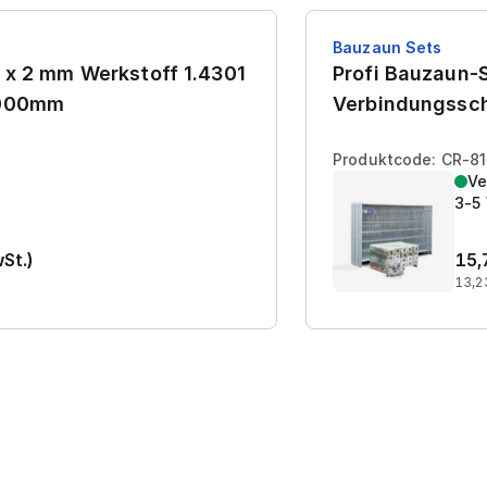
Bauzaun Sets
 x 2 mm Werkstoff 1.4301
Profi Bauzaun-S
7000mm
Verbindungssch
Produktcode: CR-8
Ve
3-5
wSt.)
15,
13,2