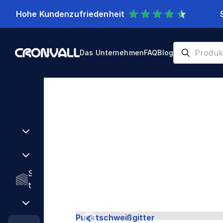
Hohe Kundenzufriedenheit
Das Unternehmen
FAQ
Blog
Gitter
Punktschweißgitter
G
a
b
R
B
i
o
a
o
h
u
n
r
z
e
L
e
ä
n
o
B
u
S
c
a
n
t
h
G
u
e
e
b
G
i
s
i
l
i
H
t
t
Punktschweißgitter
n
e
t
a