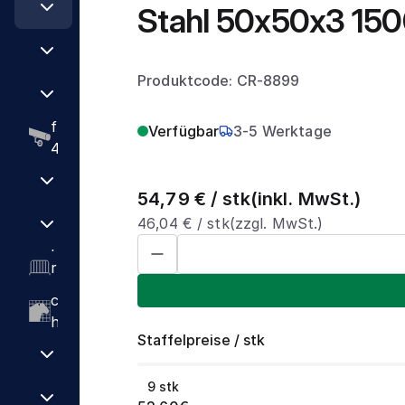
t
e
Stahl 50x50x3 1
k
c
t
n
e
l
ö
h
e
d
r
l
r
e
r
l
K
r
e
Produktcode: CR-8899
b
a
n
o
n
F
e
u
o
s
c
P
l
f
t
Verfügbar
3-5 Werktage
t
o
r
ä
A
D
4
e
e
n
o
c
b
o
2
n
t
f
h
s
p
L
,
g
54,79
€ /
stk
(inkl. MwSt.)
a
i
e
p
p
a
4
e
46,04
€ /
stk
(zzgl. MwSt.)
i
l
n
e
e
F
g
x
f
n
e
s
r
l
l
e
2
l
e
c
r
s
a
r
m
e
r
h
g
t
n
u
m
c
u
i
a
s
n
h
F
t
t
b
c
d
Staffelpreise
/
stk
t
a
z
t
m
h
T
R
h
e
a
e
r
o
r
9
stk
r
t
&
a