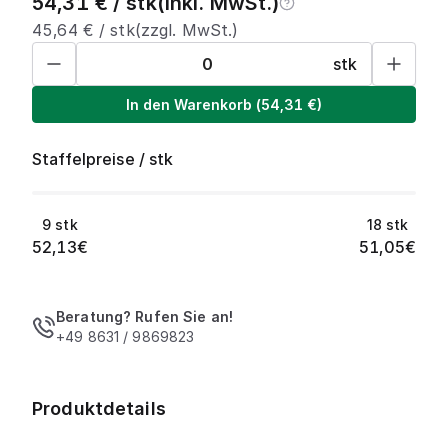
54,31
€ /
stk
(inkl. MwSt.)
45,64
€ /
stk
(zzgl. MwSt.)
stk
In den Warenkorb
(
54,31
€)
Staffelpreise
/
stk
9
stk
18
stk
52,13
€
51,05
€
Beratung? Rufen Sie an!
+49 8631 / 9869823
Produktdetails