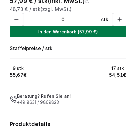
57,99
€ /
stk
(inkl. MwSt.)
48,73
€ /
stk
(zzgl. MwSt.)
stk
In den Warenkorb
(
57,99
€)
Staffelpreise
/
stk
9
stk
17
stk
55,67
€
54,51
€
Beratung? Rufen Sie an!
+49 8631 / 9869823
Produktdetails