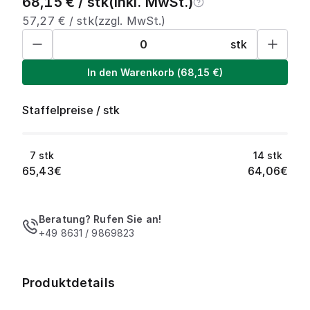
68,15
€ /
stk
(inkl. MwSt.)
57,27
€ /
stk
(zzgl. MwSt.)
stk
In den Warenkorb
(
68,15
€)
Staffelpreise
/
stk
7
stk
14
stk
65,43
€
64,06
€
Beratung? Rufen Sie an!
+49 8631 / 9869823
Produktdetails