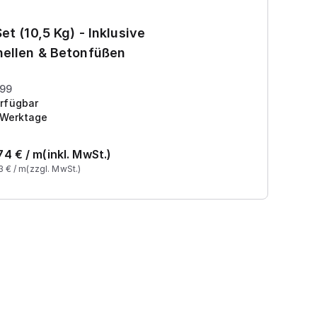
Ga
et (10,5 Kg) - Inklusive
7
ellen & Betonfüßen
Pr
199
rfügbar
 Werktage
74
€ /
m
(inkl. MwSt.)
3
€ /
m
(zzgl. MwSt.)