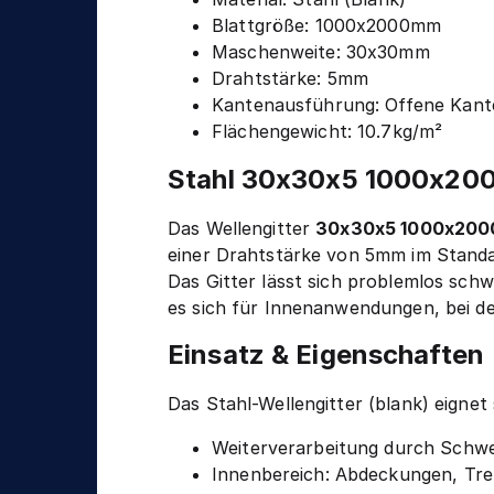
n
g
Blattgröße: 1000x2000mm
i
Maschenweite: 30x30mm
k
Drahtstärke: 5mm
Kantenausführung: Offene Kant
Flächengewicht: 10.7kg/m²
Stahl 30x30x5 1000x200
Das Wellengitter
30x30x5 1000x20
einer Drahtstärke von 5mm im Standa
Das Gitter lässt sich problemlos sch
es sich für Innenanwendungen, bei de
Einsatz & Eigenschaften
Das Stahl-Wellengitter (blank) eigne
Weiterverarbeitung durch Schwe
Innenbereich: Abdeckungen, Tr