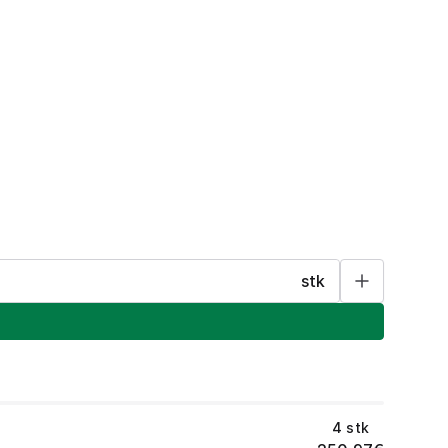
stk
4
stk