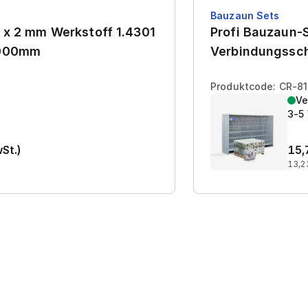
Bauzaun Sets
 x 2 mm Werkstoff 1.4301
Profi Bauzaun-S
7000mm
Verbindungssch
Produktcode: CR-8
Ve
3-5
wSt.)
15,
13,2