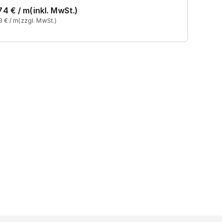
74
€ /
m
(inkl. MwSt.)
3
€ /
m
(zzgl. MwSt.)