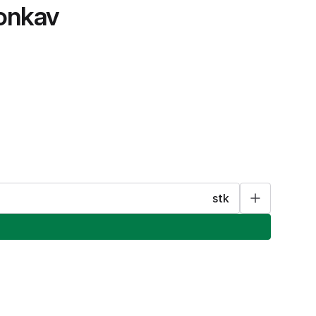
onkav
stk