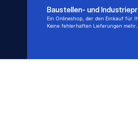
Baustellen- und Industriep
Ein Onlineshop, der den Einkauf für
Keine fehlerhaften Lieferungen mehr.
Abonniere unseren Newsletter
Erhalte Updates zu Industrieprodukten, Angeboten 
direkt in dein Postfach. Du kannst dich jederzeit abm