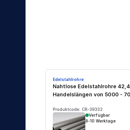
n
g
i
k
Edelstahlrohre
Nahtlose Edelstahlrohre 42,4
Handelslängen von 5000 - 
Produktcode: CR-39332
Verfügbar
8-10 Werktage