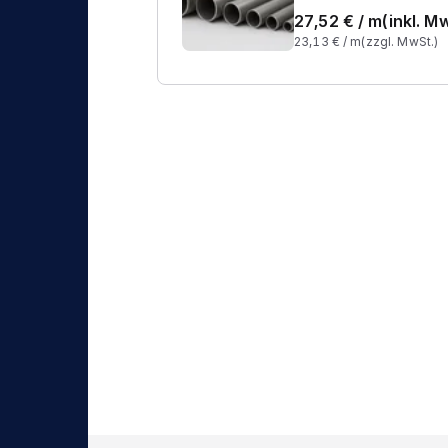
27,52
€ /
m
(inkl. M
23,13
€ /
m
(zzgl. MwSt.)