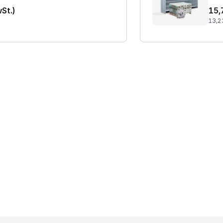
wSt.)
15,
13,2