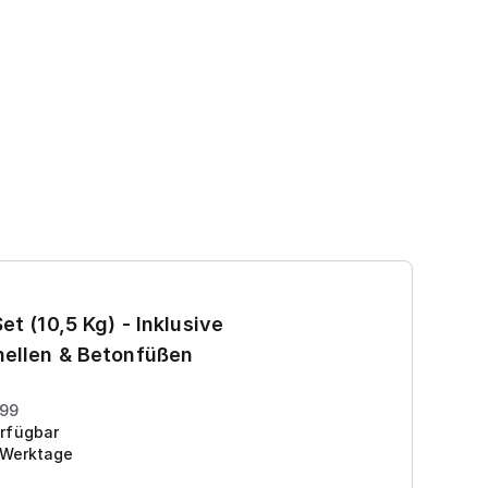
Ga
et (10,5 Kg) - Inklusive
7
ellen & Betonfüßen
Pr
199
rfügbar
 Werktage