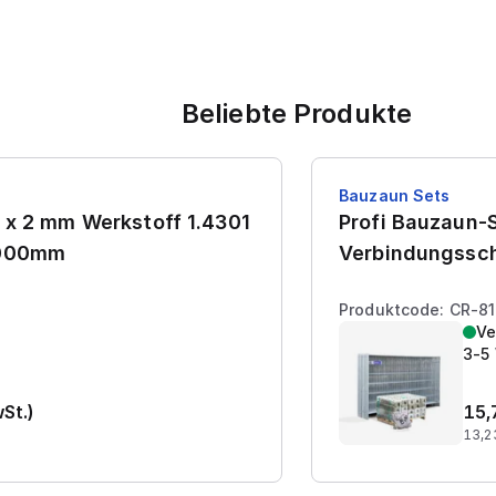
Beliebte Produkte
Bauzaun Sets
 x 2 mm Werkstoff 1.4301
Profi Bauzaun-S
7000mm
Verbindungssch
Produktcode: CR-8
Ve
3-5
wSt.)
15,
13,2