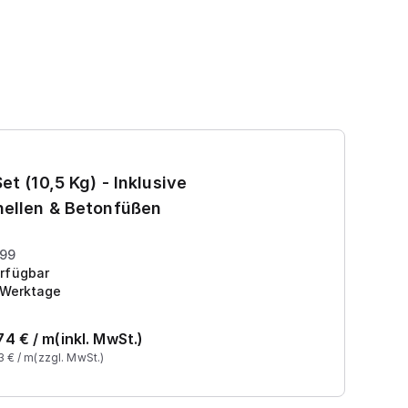
Ga
et (10,5 Kg) - Inklusive
7
ellen & Betonfüßen
Pr
199
rfügbar
 Werktage
74
€ /
m
(inkl. MwSt.)
3
€ /
m
(zzgl. MwSt.)