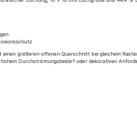
dratischer Lochung, 10 × 10 mm Lochgröße und 44.4 % Lo
ngen
osionsschutz
t einen größeren offenen Querschnitt bei gleichem Raste
hohem Durchströmungsbedarf oder dekorativen Anforderu