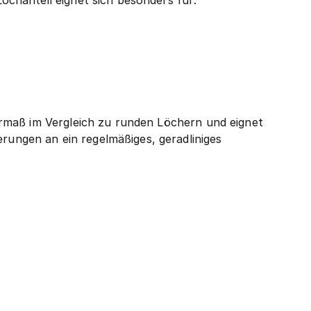
chanteil eignet sich besonders für:
rmaß im Vergleich zu runden Löchern und eignet
ngen an ein regelmäßiges, geradliniges