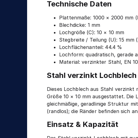
n
Technische Daten
g
i
k
Plattenmaße: 1000 × 2000 mm (
Blechdicke: 1 mm
Lochgröße (C): 10 × 10 mm
Stegbreite / Teilung (U): 15 mm 
Lochflächenanteil: 44.4 %
Lochform: quadratisch, gerade a
Material: verzinkter Stahl, EN 1
Stahl verzinkt Lochblec
Dieses Lochblech aus Stahl verzinkt
Größe 10 × 10 mm ausgestattet. Die 
gleichmäßige, geradlinige Struktur mi
(randlos); die Ränder befinden sich a
Einsatz & Kapazität