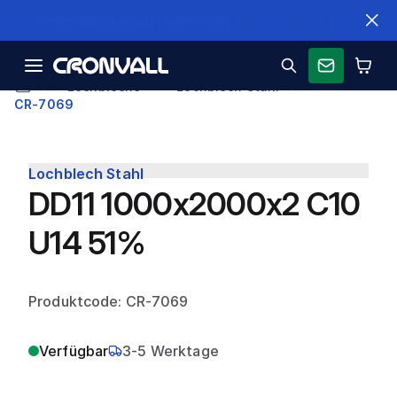
Schnelle Lieferung
Lochbleche
Lochblech Stahl
CR-7069
Lochblech Stahl
DD11 1000x2000x2 C10
U14 51%
Produktcode: CR-7069
Verfügbar
3-5 Werktage