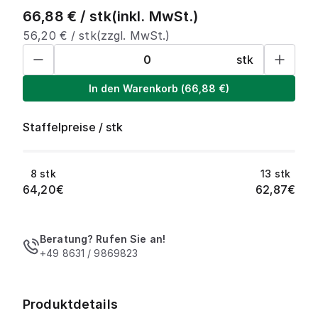
66,88
€ /
stk
(inkl. MwSt.)
56,20
€ /
stk
(zzgl. MwSt.)
stk
In den Warenkorb
(
66,88
€)
Staffelpreise
/
stk
8
stk
13
stk
64,20
€
62,87
€
Beratung? Rufen Sie an!
+49 8631 / 9869823
Produktdetails