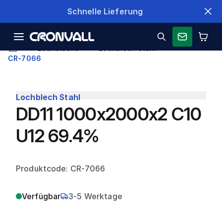
Schnelle Lieferung
Lochbleche
Lochblech Stahl
CR-7066
Lochblech Stahl
DD11 1000x2000x2 C10
U12 69.4%
Produktcode: CR-7066
Verfügbar
3-5 Werktage