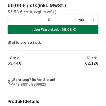
66,08
€ /
stk
(inkl. MwSt.)
55,53
€ /
stk
(zzgl. MwSt.)
stk
In den Warenkorb
(
66,08
€)
Staffelpreise
/
stk
8
stk
13
stk
63,44
€
62,12
€
Beratung? Rufen Sie an!
+49 8631 / 9869823
Produktdetails