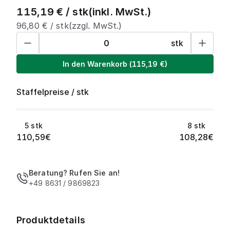
115,19
€ /
stk
(inkl. MwSt.)
96,80
€ /
stk
(zzgl. MwSt.)
stk
In den Warenkorb
(
115,19
€)
Staffelpreise
/
stk
5
stk
8
stk
110,59
€
108,28
€
Beratung? Rufen Sie an!
+49 8631 / 9869823
Produktdetails