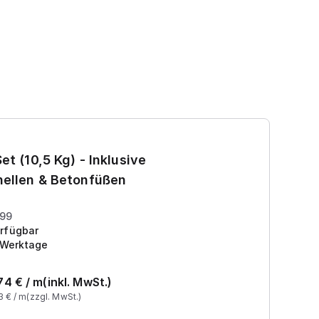
Ga
et (10,5 Kg) - Inklusive
7
ellen & Betonfüßen
Pr
199
rfügbar
 Werktage
74
€ /
m
(inkl. MwSt.)
3
€ /
m
(zzgl. MwSt.)