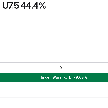
 U7.5 44.4%
In den Warenkorb
(
79,68
€)