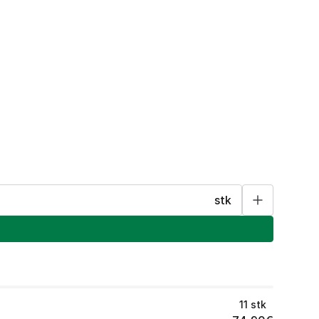
stk
11
stk