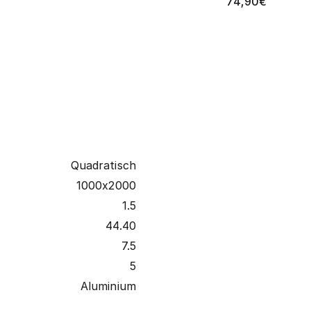
74,90
€
Quadratisch
1000x2000
1.5
44.40
7.5
5
Aluminium