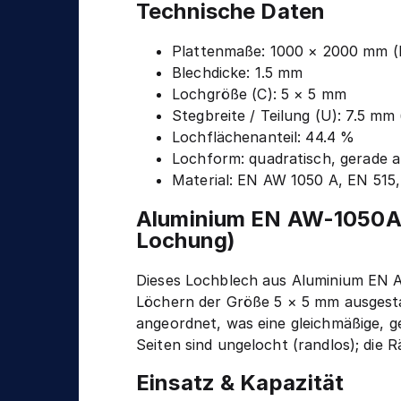
n
Technische Daten
g
i
k
Plattenmaße: 1000 × 2000 mm (
Blechdicke: 1.5 mm
Lochgröße (C): 5 × 5 mm
Stegbreite / Teilung (U): 7.5 mm
Lochflächenanteil: 44.4 %
Lochform: quadratisch, gerade a
Material: EN AW 1050 A, EN 515
Aluminium EN AW-1050A L
Lochung)
Dieses Lochblech aus Aluminium EN 
Löchern der Größe 5 × 5 mm ausgesta
angeordnet, was eine gleichmäßige, ge
Seiten sind ungelocht (randlos); die 
Einsatz & Kapazität