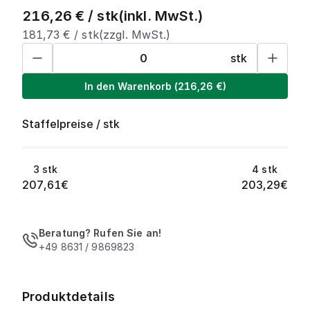
216,26
€ /
stk
(inkl. MwSt.)
181,73
€ /
stk
(zzgl. MwSt.)
stk
In den Warenkorb
(
216,26
€)
Staffelpreise
/
stk
3
stk
4
stk
207,61
€
203,29
€
Beratung? Rufen Sie an!
+49 8631 / 9869823
Produktdetails