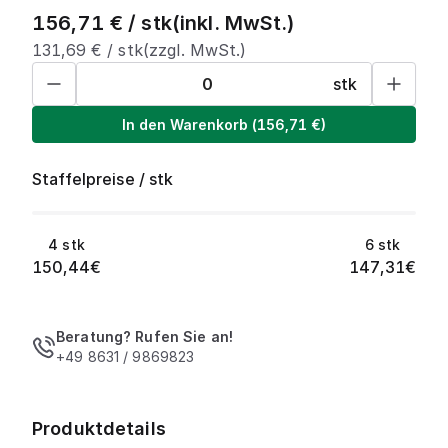
156,71
€ /
stk
(inkl. MwSt.)
131,69
€ /
stk
(zzgl. MwSt.)
stk
In den Warenkorb
(
156,71
€)
Staffelpreise
/
stk
4
stk
6
stk
150,44
€
147,31
€
Beratung? Rufen Sie an!
+49 8631 / 9869823
Produktdetails