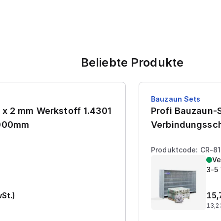
Beliebte Produkte
Bauzaun Sets
 x 2 mm Werkstoff 1.4301
Profi Bauzaun-S
7000mm
Verbindungssch
Produktcode: CR-8
Ve
3-5
wSt.)
15,
13,2