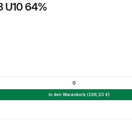
8 U10 64%
In den Warenkorb
(
106,33
€)