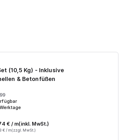
Ga
et (10,5 Kg) - Inklusive
7
ellen & Betonfüßen
Pr
199
rfügbar
 Werktage
74
€ /
m
(inkl. MwSt.)
3
€ /
m
(zzgl. MwSt.)