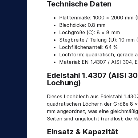
n
Technische Daten
g
i
k
Plattenmaße: 1000 × 2000 mm (
Blechdicke: 0.8 mm
Lochgröße (C): 8 × 8 mm
Stegbreite / Teilung (U): 10 mm 
Lochflächenanteil: 64 %
Lochform: quadratisch, gerade a
Material: EN 1.4307 / AISI 304,
Edelstahl 1.4307 (AISI 
Lochung)
Dieses Lochblech aus Edelstahl 1.43
quadratischen Löchern der Größe 8 ×
mm angeordnet, was eine gleichmäßige,
Seiten sind ungelocht (randlos); die 
Einsatz & Kapazität