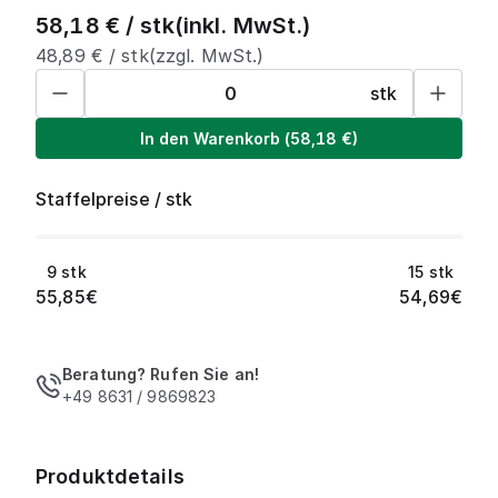
58,18
€ /
stk
(inkl. MwSt.)
48,89
€ /
stk
(zzgl. MwSt.)
stk
In den Warenkorb
(
58,18
€)
Staffelpreise
/
stk
9
stk
15
stk
55,85
€
54,69
€
Beratung? Rufen Sie an!
+49 8631 / 9869823
Produktdetails