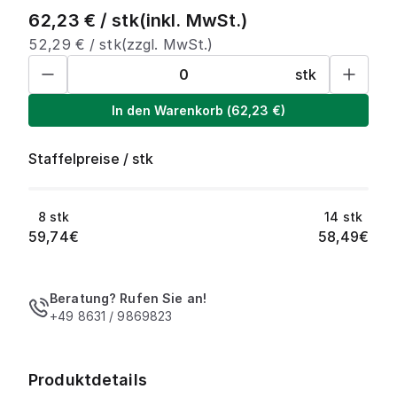
62,23
€ /
stk
(inkl. MwSt.)
52,29
€ /
stk
(zzgl. MwSt.)
stk
In den Warenkorb
(
62,23
€)
Staffelpreise
/
stk
8
stk
14
stk
59,74
€
58,49
€
Beratung? Rufen Sie an!
+49 8631 / 9869823
Produktdetails