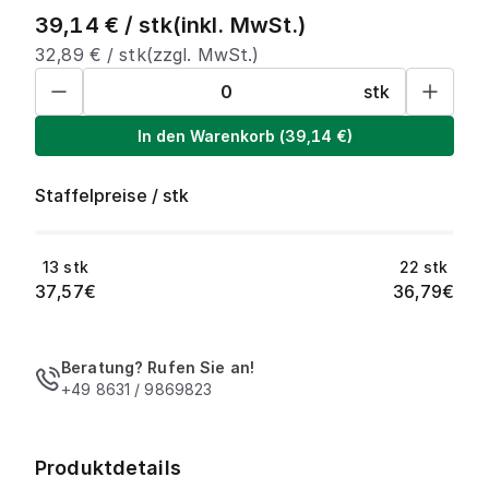
39,14
€ /
stk
(inkl. MwSt.)
32,89
€ /
stk
(zzgl. MwSt.)
stk
In den Warenkorb
(
39,14
€)
Staffelpreise
/
stk
13
stk
22
stk
37,57
€
36,79
€
Beratung? Rufen Sie an!
+49 8631 / 9869823
Produktdetails