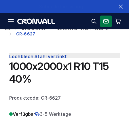
Schnelle Lieferung
Lochbleche
Lochblech Stahl verzinkt
CR-6627
Lochblech Stahl verzinkt
1000x2000x1 R10 T15
40%
Produktcode: CR-6627
Verfügbar
3-5 Werktage