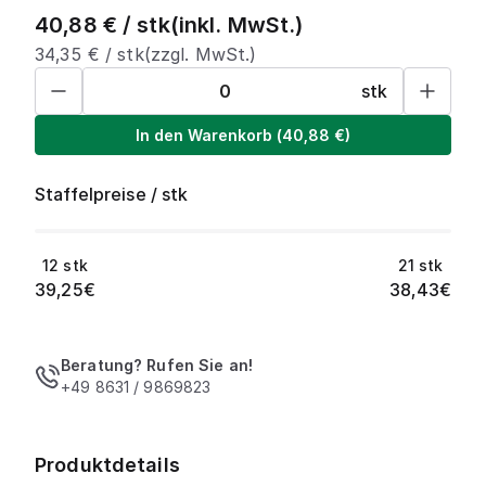
40,88
€ /
stk
(inkl. MwSt.)
34,35
€ /
stk
(zzgl. MwSt.)
stk
In den Warenkorb
(
40,88
€)
Staffelpreise
/
stk
12
stk
21
stk
39,25
€
38,43
€
Beratung? Rufen Sie an!
+49 8631 / 9869823
Produktdetails