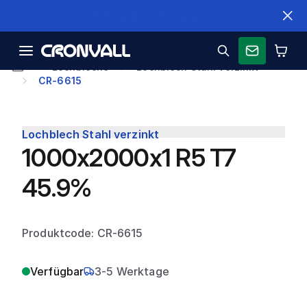
Schnelle Lieferung
Lochbleche
Lochblech Stahl verzinkt
CR-6615
Lochblech Stahl verzinkt
1000x2000x1 R5 T7
45.9%
Produktcode: CR-6615
Verfügbar
3-5 Werktage