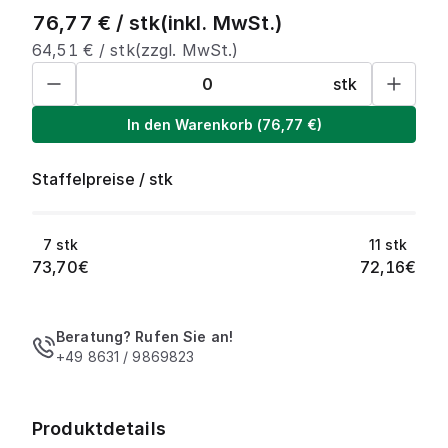
76,77
€ /
stk
(inkl. MwSt.)
64,51
€ /
stk
(zzgl. MwSt.)
stk
In den Warenkorb
(
76,77
€)
Staffelpreise
/
stk
7
stk
11
stk
73,70
€
72,16
€
Beratung? Rufen Sie an!
+49 8631 / 9869823
Produktdetails