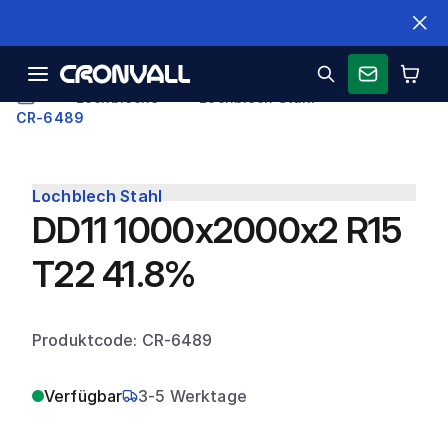
Schnelle Lieferung
Lochbleche
Lochblech Stahl
CR-6489
Lochblech Stahl
DD11 1000x2000x2 R15
T22 41.8%
Produktcode: CR-6489
Verfügbar
3-5 Werktage