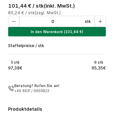
101,44
€ /
stk
(inkl. MwSt.)
85,24
€ /
stk
(zzgl. MwSt.)
stk
In den Warenkorb
(
101,44
€)
Staffelpreise
/
stk
5
stk
9
stk
97,38
€
95,35
€
Beratung? Rufen Sie an!
+49 8631 / 9869823
Produktdetails