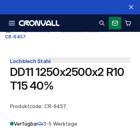
Schnelle Lieferung
Lochbleche
Lochblech Stahl
CR-6457
Lochblech Stahl
DD11 1250x2500x2 R10
T15 40%
Produktcode: CR-6457
Verfügbar
3-5 Werktage