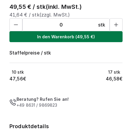
49,55
€ /
stk
(inkl. MwSt.)
41,64
€ /
stk
(zzgl. MwSt.)
stk
In den Warenkorb
(
49,55
€)
Staffelpreise
/
stk
10
stk
17
stk
47,56
€
46,58
€
Beratung? Rufen Sie an!
+49 8631 / 9869823
Produktdetails