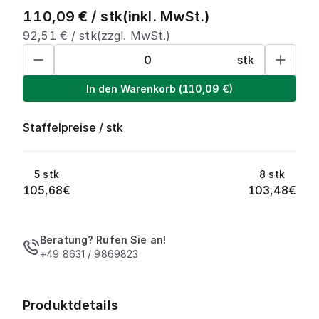
110,09
€ /
stk
(inkl. MwSt.)
92,51
€ /
stk
(zzgl. MwSt.)
stk
In den Warenkorb
(
110,09
€)
Staffelpreise
/
stk
5
stk
8
stk
105,68
€
103,48
€
Beratung? Rufen Sie an!
+49 8631 / 9869823
Produktdetails