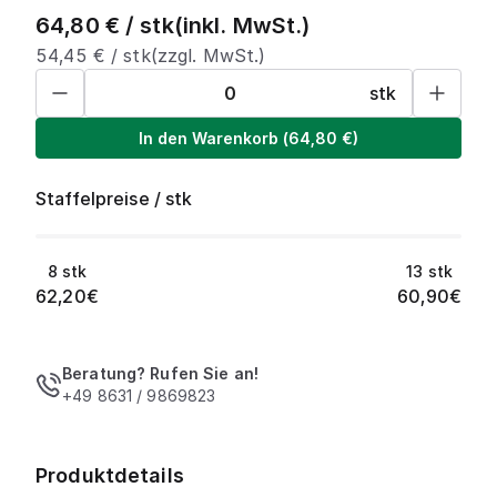
64,80
€ /
stk
(inkl. MwSt.)
54,45
€ /
stk
(zzgl. MwSt.)
stk
In den Warenkorb
(
64,80
€)
Staffelpreise
/
stk
8
stk
13
stk
62,20
€
60,90
€
Beratung? Rufen Sie an!
+49 8631 / 9869823
Produktdetails