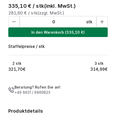
335,10
€ /
stk
(inkl. MwSt.)
281,60
€ /
stk
(zzgl. MwSt.)
stk
In den Warenkorb
(
335,10
€)
Staffelpreise
/
stk
2
stk
3
stk
321,70
€
314,99
€
Beratung? Rufen Sie an!
+49 8631 / 9869823
Produktdetails