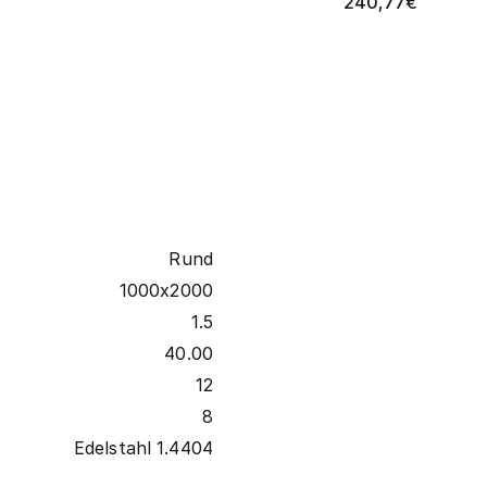
240,77
€
Rund
1000x2000
1.5
40.00
12
8
Edelstahl 1.4404