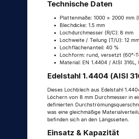
n
Technische Daten
g
i
k
Plattenmaße: 1000 × 2000 mm (
Blechdicke: 1.5 mm
Lochdurchmesser (R/C): 8 mm
Lochweite / Teilung (T/U): 12 mm
Lochflächenanteil: 40 %
Lochform: rund, versetzt (60°-T
Material: EN 1.4404 / AISI 316L
Edelstahl 1.4404 (AISI 3
Dieses Lochblech aus Edelstahl 1.44
Löchern von 8 mm Durchmesser in ein
definierten Durchströmungsquerschnitt
was eine gleichmäßige Materialverteil
befinden sich an den Längsseiten.
Einsatz & Kapazität