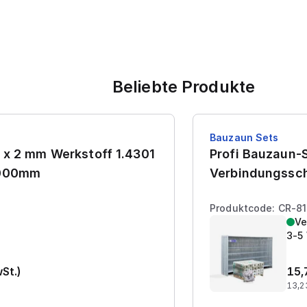
Beliebte Produkte
Bauzaun Sets
 x 2 mm Werkstoff 1.4301
Profi Bauzaun-S
7000mm
Verbindungssch
Produktcode: CR-8
Ve
3-5
wSt.)
15,
13,2