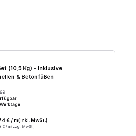
Ga
et (10,5 Kg) - Inklusive
7
ellen & Betonfüßen
Pr
199
rfügbar
 Werktage
74
€ /
m
(inkl. MwSt.)
3
€ /
m
(zzgl. MwSt.)