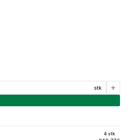
stk
4
stk