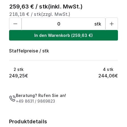
259,63
€ /
stk
(inkl. MwSt.)
218,18
€ /
stk
(zzgl. MwSt.)
stk
In den Warenkorb
(
259,63
€)
Staffelpreise
/
stk
2
stk
4
stk
249,25
€
244,06
€
Beratung? Rufen Sie an!
+49 8631 / 9869823
Produktdetails