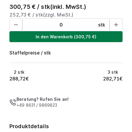
300,75
€ /
stk
(inkl. MwSt.)
252,73
€ /
stk
(zzgl. MwSt.)
stk
In den Warenkorb
(
300,75
€)
Staffelpreise
/
stk
2
stk
3
stk
288,72
€
282,71
€
Beratung? Rufen Sie an!
+49 8631 / 9869823
Produktdetails