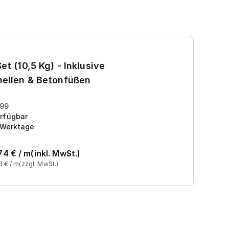
Ga
et (10,5 Kg) - Inklusive
7
ellen & Betonfüßen
Pr
199
rfügbar
 Werktage
74
€ /
m
(inkl. MwSt.)
3
€ /
m
(zzgl. MwSt.)