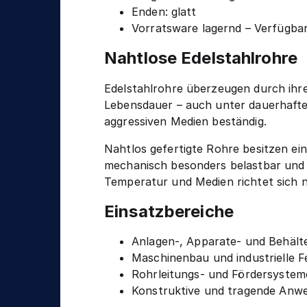
n
g
Enden: glatt
i
Vorratsware lagernd – Verfügbar
k
Nahtlose Edelstahlrohre
Edelstahlrohre überzeugen durch ihre
Lebensdauer – auch unter dauerhafter 
aggressiven Medien beständig.
Nahtlos gefertigte Rohre besitzen e
mechanisch besonders belastbar und
Temperatur und Medien richtet sich n
Einsatzbereiche
Anlagen-, Apparate- und Behält
Maschinenbau und industrielle F
Rohrleitungs- und Fördersystem
Konstruktive und tragende An