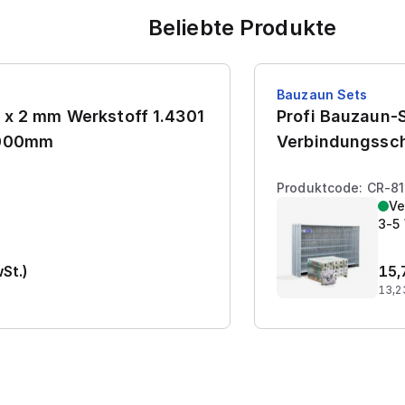
Beliebte Produkte
Bauzaun Sets
 x 2 mm Werkstoff 1.4301
Profi Bauzaun-S
7000mm
Verbindungssch
Produktcode: CR-8
Ve
3-5
wSt.)
15,
13,2