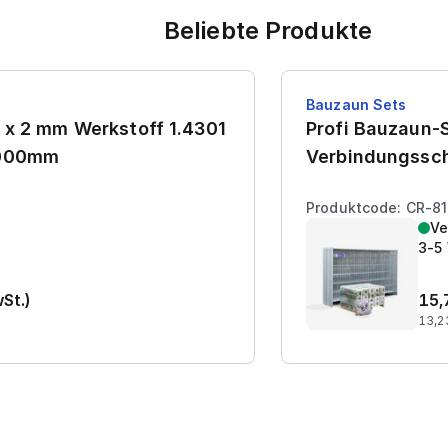
Beliebte Produkte
Bauzaun Sets
 x 2 mm Werkstoff 1.4301
Profi Bauzaun-S
7000mm
Verbindungssch
Produktcode: CR-8
Ve
3-5
wSt.)
15,
13,2