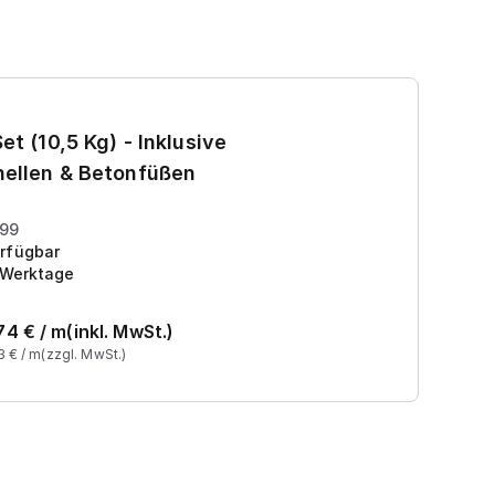
Ga
et (10,5 Kg) - Inklusive
7
ellen & Betonfüßen
Pr
199
rfügbar
 Werktage
74
€ /
m
(inkl. MwSt.)
3
€ /
m
(zzgl. MwSt.)