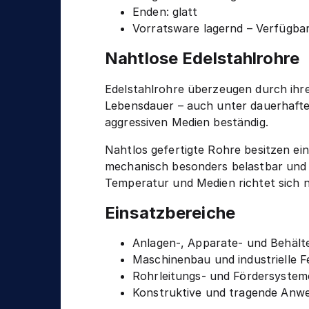
n
g
Enden: glatt
i
Vorratsware lagernd – Verfügbar
k
Nahtlose Edelstahlrohre
Edelstahlrohre überzeugen durch ihre
Lebensdauer – auch unter dauerhafter 
aggressiven Medien beständig.
Nahtlos gefertigte Rohre besitzen e
mechanisch besonders belastbar und
Temperatur und Medien richtet sich n
Einsatzbereiche
Anlagen-, Apparate- und Behält
Maschinenbau und industrielle F
Rohrleitungs- und Fördersystem
Konstruktive und tragende An