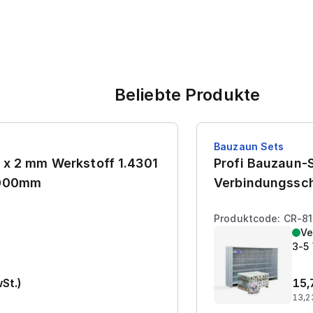
Beliebte Produkte
Bauzaun Sets
 x 2 mm Werkstoff 1.4301
Profi Bauzaun-S
7000mm
Verbindungssch
Produktcode: CR-8
Ve
3-5
wSt.)
15,
13,2