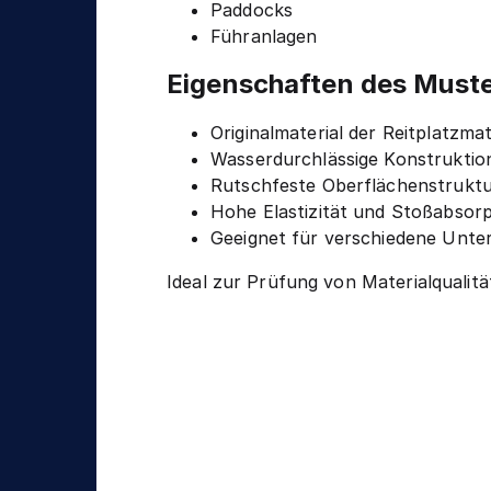
n
Paddocks
g
i
Führanlagen
k
Eigenschaften des Must
Originalmaterial der Reitplatzma
Wasserdurchlässige Konstruktio
Rutschfeste Oberflächenstrukt
Hohe Elastizität und Stoßabsorp
Geeignet für verschiedene Unte
Ideal zur Prüfung von Materialqualit