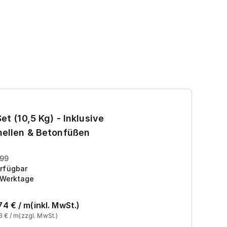
Ga
et (10,5 Kg) - Inklusive
7
ellen & Betonfüßen
Pr
199
rfügbar
 Werktage
74
€ /
m
(inkl. MwSt.)
3
€ /
m
(zzgl. MwSt.)