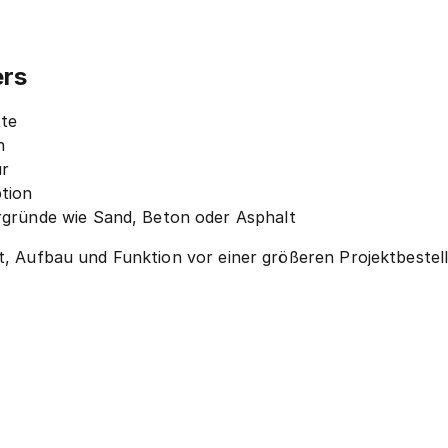
ers
tte
n
ur
tion
rgründe wie Sand, Beton oder Asphalt
ät, Aufbau und Funktion vor einer größeren Projektbestel