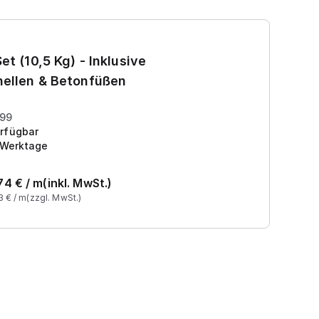
Ga
et (10,5 Kg) - Inklusive
7
ellen & Betonfüßen
Pr
199
rfügbar
 Werktage
74
€ /
m
(inkl. MwSt.)
3
€ /
m
(zzgl. MwSt.)