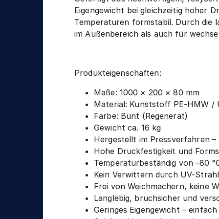
n
g
Eigengewicht bei gleichzeitig hoher D
i
Temperaturen formstabil. Durch die l
k
im Außenbereich als auch für wechs
Produkteigenschaften:
Maße: 1000 × 200 × 80 mm
Material: Kunststoff PE-HMW /
Farbe: Bunt (Regenerat)
Gewicht ca. 16 kg
Hergestellt im Pressverfahren 
Hohe Druckfestigkeit und Formst
Temperaturbeständig von –80 °C
Kein Verwittern durch UV-Strahl
Frei von Weichmachern, keine 
Langlebig, bruchsicher und vers
Geringes Eigengewicht – einfach