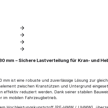
80 mm – Sichere Lastverteilung für Kran- und He
 mm ist eine robuste und zuverlässige Lösung zur gleich
gselement zwischen Kranstützen und Untergrund eingesetz
en effektiv reduziert werden. Dank seiner stabilen Bauwe
er im mobilen Fahrzeugbetrieb.
ltem Hochleistungskunststoff (PE-HMW / UHMW), überzeu