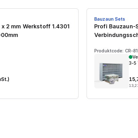
Bauzaun Sets
 x 2 mm Werkstoff 1.4301
Profi Bauzaun-S
7000mm
Verbindungssch
Produktcode: CR-8
Ve
3-5
wSt.)
15,
13,2