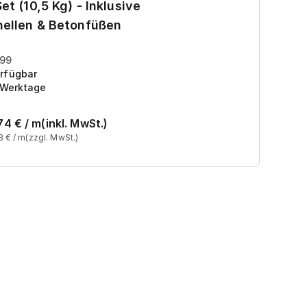
et (10,5 Kg) - Inklusive
7
ellen & Betonfüßen
Pr
199
rfügbar
 Werktage
74
€ /
m
(inkl. MwSt.)
3
€ /
m
(zzgl. MwSt.)