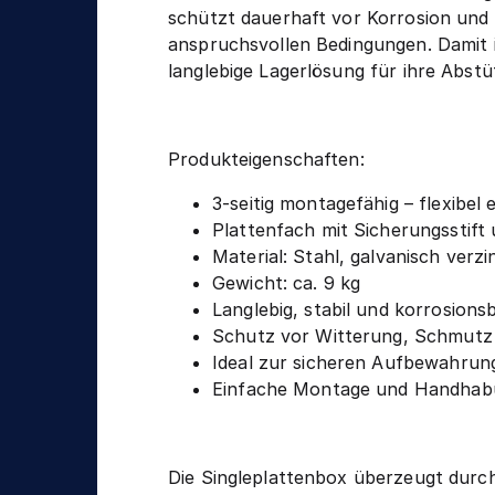
n
g
schützt dauerhaft vor Korrosion und 
i
anspruchsvollen Bedingungen. Damit i
k
langlebige Lagerlösung für ihre Abstü
Produkteigenschaften:
3-seitig montagefähig – flexibel 
Plattenfach mit Sicherungsstift
Material: Stahl, galvanisch verzi
Gewicht: ca. 9 kg
Langlebig, stabil und korrosions
Schutz vor Witterung, Schmutz
Ideal zur sicheren Aufbewahrun
Einfache Montage und Handhab
Die Singleplattenbox überzeugt durch