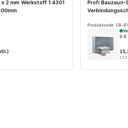
 x 2 mm Werkstoff 1.4301
Profi Bauzaun-S
7000mm
Verbindungssch
Produktcode: CR-8
Ve
3-5
wSt.)
15,
13,2