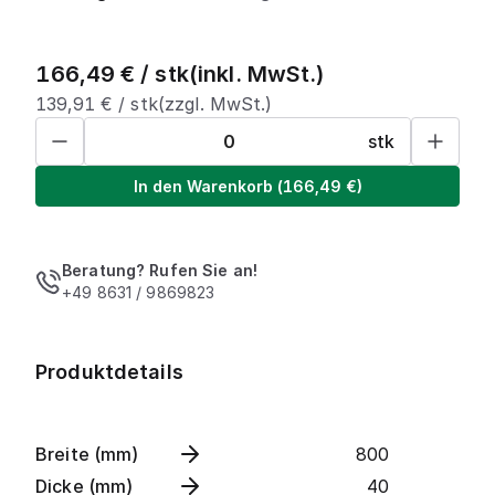
166,49
€ /
stk
(inkl. MwSt.)
139,91
€ /
stk
(zzgl. MwSt.)
stk
In den Warenkorb
(
166,49
€)
Beratung? Rufen Sie an!
+49 8631 / 9869823
Produktdetails
Breite (mm)
800
Dicke (mm)
40