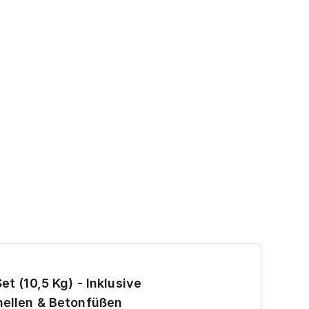
Ga
et (10,5 Kg) - Inklusive
7
ellen & Betonfüßen