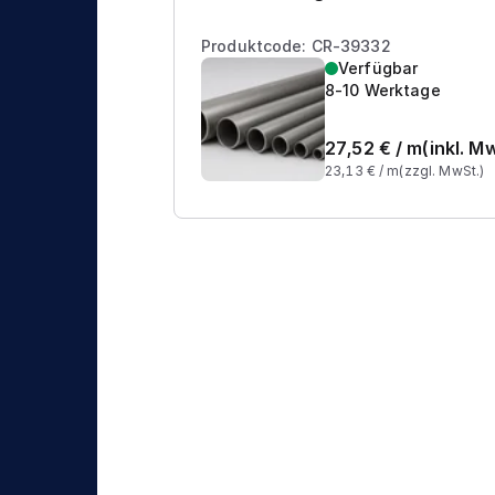
Produktcode: CR-39332
Verfügbar
8-10 Werktage
27,52
€ /
m
(inkl. M
23,13
€ /
m
(zzgl. MwSt.)