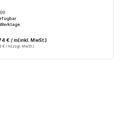
Pr
199
rfügbar
 Werktage
74
€ /
m
(inkl. MwSt.)
3
€ /
m
(zzgl. MwSt.)