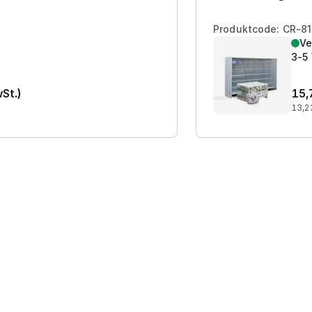
Produktcode: CR-8
Ve
3-5
wSt.)
15,
13,2