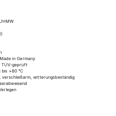
/ UHMW
t)
n
– Made in Germany
, TÜV-geprüft
 bis +80 °C
 verschleißarm, witterungsbeständig
serabweisend
Verlegen