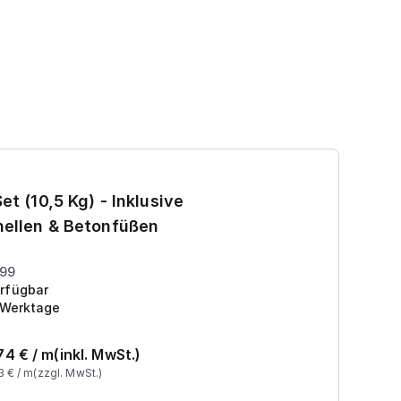
Ga
et (10,5 Kg) - Inklusive
7
ellen & Betonfüßen
Pr
199
rfügbar
 Werktage
74
€ /
m
(inkl. MwSt.)
3
€ /
m
(zzgl. MwSt.)