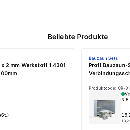
Beliebte Produkte
Bauzaun Sets
 x 2 mm Werkstoff 1.4301
Profi Bauzaun-S
7000mm
Verbindungssch
Produktcode: CR-8
Ve
3-5
wSt.)
15,
13,2