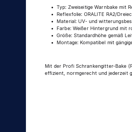
n
g
i
Typ: Zweiseitige Warnbake mit Re
k
Reflexfolie: ORALITE RA2/Dreiec
Material: UV- und witterungsbes
Farbe: Weißer Hintergrund mit ro
Größe: Standardhöhe gemäß Le
Montage: Kompatibel mit gängig
Mit der Profi Schrankengitter-Bake (R
effizient, normgerecht und jederzeit g