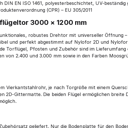
ch DIN EN ISO 1461, polyesterbeschichtet, UV-beständig
oduktenverordnung (CPR) – EU 305/2011
flügeltor 3000 × 1200 mm
funktionales, robustes Drehtor mit universeller Öffnung – 
bel und perfekt abgestimmt auf Nylofor 2D und Nylofor
ide Torflügel, Pfosten und Zubehör sind im Lieferumfang
en von 2.400 und 3.000 mm sowie in den Farben Moosgrü
 Vierkantstahlrohr, je nach Torgröße mit einem Quersc
en 2D-Gittermatte. Die beiden Flügel ermöglichen breite 
möglich.
 Zubehörsatz geliefert. Nur die Bodenplatte für den Bode