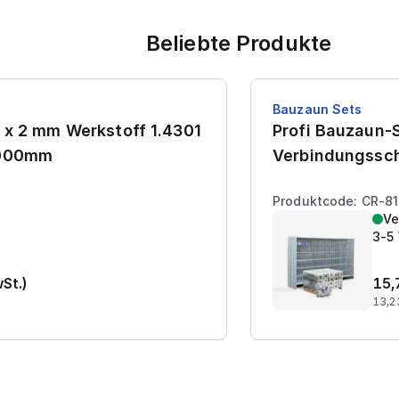
Beliebte Produkte
Bauzaun Sets
 x 2 mm Werkstoff 1.4301
Profi Bauzaun-S
7000mm
Verbindungssch
Produktcode: CR-8
Ve
3-5
wSt.)
15,
13,2