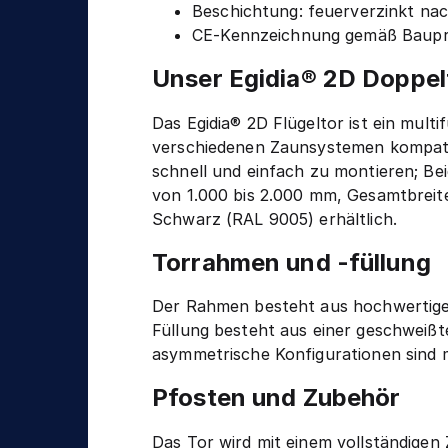
n
Beschichtung: feuerverzinkt na
g
i
CE-Kennzeichnung gemäß Baupr
k
Unser Egidia® 2D Doppel
Das Egidia® 2D Flügeltor ist ein multi
verschiedenen Zaunsystemen kompati
schnell und einfach zu montieren; Be
von 1.000 bis 2.000 mm, Gesamtbreit
Schwarz (RAL 9005) erhältlich.
Torrahmen und -füllung
Der Rahmen besteht aus hochwertigem
Füllung besteht aus einer geschweißt
asymmetrische Konfigurationen sind 
Pfosten und Zubehör
Das Tor wird mit einem vollständigen