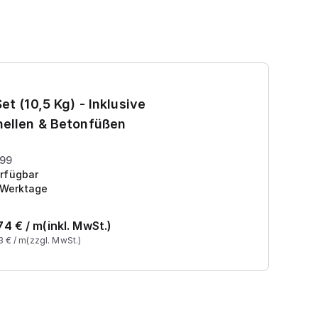
Ga
et (10,5 Kg) - Inklusive
7
ellen & Betonfüßen
Pr
199
rfügbar
 Werktage
74
€ /
m
(inkl. MwSt.)
3
€ /
m
(zzgl. MwSt.)