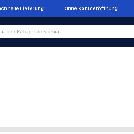
Schnelle Lieferung
Ohne Kontoeröffnung
oppelstabmattenzäune Tore
CR-22675